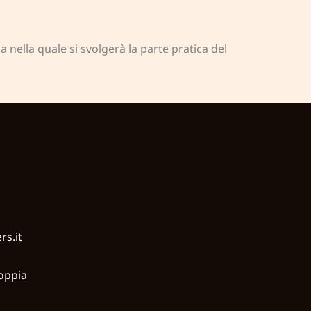
 nella quale si svolgerà la parte pratica del
rs.it
oppia