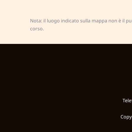
Nota: il luogo indicato sulla mappa non è il p
corso.
Tele
Copy