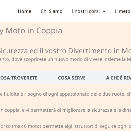
Home
Chi Siamo
I nostri corsi
Il meto
y Moto in Coppia
 Sicurezza ed il vostro Divertimento in M
to, dove scoprirete un nuovo modo di vivere insieme la Moto
COSA TROVERETE
COSA SERVE
A CHI È R
 fluidità è il sogno di ogni appassionato delle due ruote, c
in coppia, e
vi permetterà di migliorare la sicurezza e la din
corso (max 6 moto) permette algi istruttori di seguire ogni c