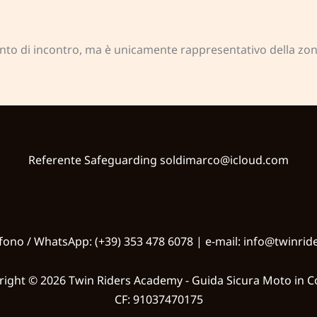
unto di incontro, ma è unicamente rappresentativo della zona
Referente Safeguarding
soldimarco@icloud.com
fono / WhatsApp: (+39) 353 478 6078 | e-mail: info@twinride
right © 2026 Twin Riders Academy - Guida Sicura Moto in C
CF: 91037470175