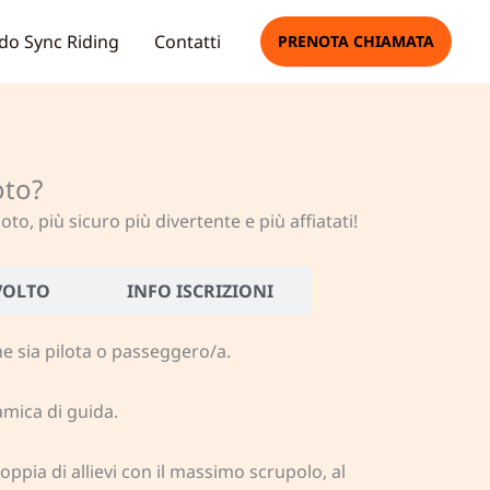
do Sync Riding
Contatti
PRENOTA CHIAMATA
oto?
, più sicuro più divertente e più affiatati!
IVOLTO
INFO ISCRIZIONI
he sia pilota o passeggero/a.
amica di guida.
oppia di allievi con il massimo scrupolo, al