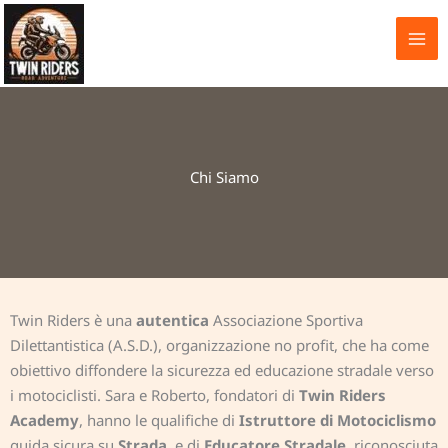
Vai
al
contenuto
Chi Siamo
Twin Riders è una
autentica
Associazione Sportiva
Dilettantistica (A.S.D.), organizzazione no profit, che ha come
obiettivo diffondere la sicurezza ed educazione stradale verso
i motociclisti. Sara e Roberto, fondatori di
Twin Riders
Academy
, hanno le qualifiche di
Istruttore di Motociclismo
guida sicura su
Strada
, e di
Educatore Stradale
, riconosciuta